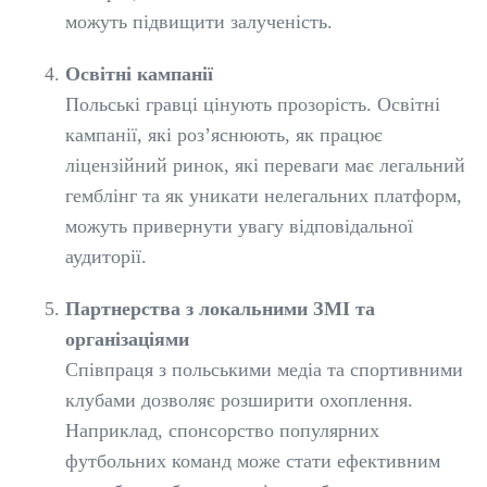
можуть підвищити залученість.
Освітні кампанії
Польські гравці цінують прозорість. Освітні
кампанії, які роз’яснюють, як працює
ліцензійний ринок, які переваги має легальний
гемблінг та як уникати нелегальних платформ,
можуть привернути увагу відповідальної
аудиторії.
Партнерства з локальними ЗМІ та
організаціями
Співпраця з польськими медіа та спортивними
клубами дозволяє розширити охоплення.
Наприклад, спонсорство популярних
футбольних команд може стати ефективним