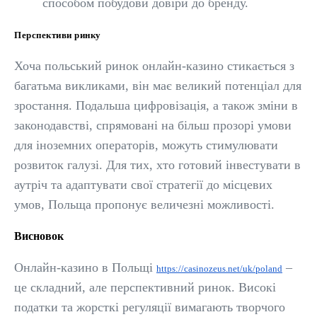
способом побудови довіри до бренду.
Перспективи ринку
Хоча польський ринок онлайн-казино стикається з
багатьма викликами, він має великий потенціал для
зростання. Подальша цифровізація, а також зміни в
законодавстві, спрямовані на більш прозорі умови
для іноземних операторів, можуть стимулювати
розвиток галузі. Для тих, хто готовий інвестувати в
аутріч та адаптувати свої стратегії до місцевих
умов, Польща пропонує величезні можливості.
Висновок
Онлайн-казино в Польщі
–
https://casinozeus.net/uk/poland
це складний, але перспективний ринок. Високі
податки та жорсткі регуляції вимагають творчого