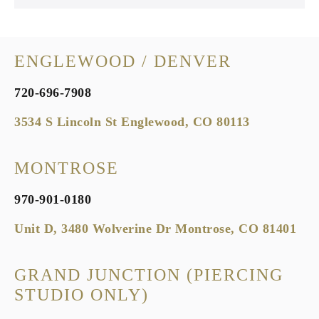
ENGLEWOOD / DENVER
720-696-7908
3534 S Lincoln St Englewood, CO 80113
MONTROSE
970-901-0180
Unit D, 3480 Wolverine Dr Montrose, CO 81401
GRAND JUNCTION (PIERCING
STUDIO ONLY)