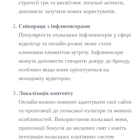
стратегії гри та висвітлює легальні аспекти,
допомагає залучати нових користувачів.
Співпраця з інфлюенсерами
Популярність польських інфлюенсерів у сфері
відеоігор та онлайн-розваг може стати
ключовим елементом аутрічу. Інфлюенсери
можуть допомогти створити довіру до бренду,
особливо якщо вони орієнтуються на
молодіжну аудиторію.
Локалізація контенту
Онлайн-казино повинні адаптувати свої сайти
та пропозиції до польської культури та мовних
особливостей. Використання польської мови,
пропозиції бонусів до місцевих свят і навіть
інтеграція польських платіжних систем