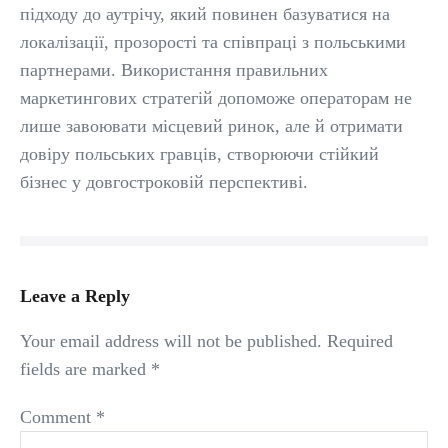
підходу до аутрічу, який повинен базуватися на
локалізації, прозорості та співпраці з польськими
партнерами. Використання правильних
маркетингових стратегій допоможе операторам не
лише завоювати місцевий ринок, але й отримати
довіру польських гравців, створюючи стійкий
бізнес у довгостроковій перспективі.
Leave a Reply
Your email address will not be published.
Required
fields are marked
*
Comment
*